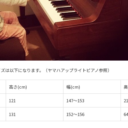
イズは以下になります。（ヤマハアップライトピアノ参照）
高さ(cm)
幅(cm)
奥
121
147～153
2
131
152～156
6