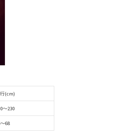
行(cm)
10～230
4～68