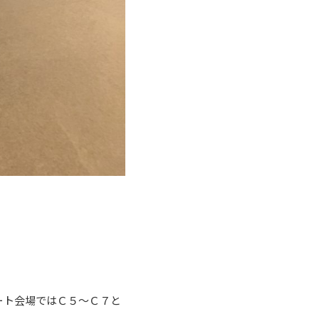
ート会場ではＣ５～Ｃ７と