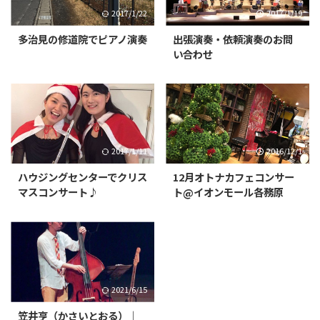
2017/1/22
2017/1/19
多治見の修道院でピアノ演奏
出張演奏・依頼演奏のお問
い合わせ
2017/1/11
2016/12/1
ハウジングセンターでクリス
12月オトナカフェコンサー
マスコンサート♪
ト@イオンモール各務原
2021/6/15
笠井亨（かさいとおる）｜